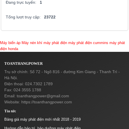
Đang trực tuyến:
1
Tổng lượt truy cập:
23722
Máy biến áp
Máy nén khí
máy phát điện
máy phát điện cummins
máy phát
điện honda
TOANTHANGPOWER
Trụ sở chính: Số 72 - Ngõ 816 - đường Kim Giang - Thanh Trì -
Hà Nội.
Điện thoại: 024.7302 1789
Fax: 024 3555 1788
Email:
toanthangpower@gmail.com
Website: https://toanthangpower.com
Tin tức
Bảng giá máy phát điện mới nhất 2018 - 2019
Hướng dẫn bảo trì, bảo dưỡng máy phát điện