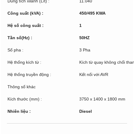
Dung tích xilanh (Lít) :
11.040
Công suất (kVA) :
450/495​ KWA
Hệ số công suất :
1
Tần số(Hz) :
50HZ
Số pha :
3 Pha
Hệ thống kích từ :
Kích từ quay không chổi tha
Hệ thống truyền động :
Kết nối với AVR
Thông số khác
Kích thước (mm) :
3750 x 1400 x 1800 mm
Nhiên liệu :
Diesel