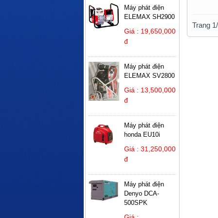
Máy phát điện
ELEMAX SH2900
Trang 1
Giá : 19,650,000
đ
Máy phát điện
ELEMAX SV2800
Giá : 13,500,000
đ
Máy phát điện
honda EU10i
Giá : 31,250,000
đ
Máy phát điện
Denyo DCA-
500SPK
Giá :