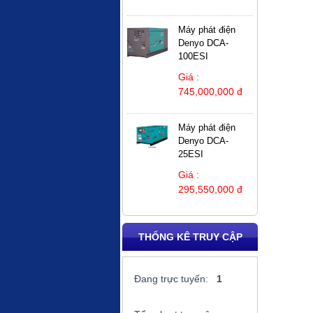
Máy phát điện
Denyo DCA-
100ESI
Giá :
745,000,000 đ
Máy phát điện
Denyo DCA-
25ESI
Giá :
295,550,000 đ
THỐNG KÊ TRUY CẬP
Đang trực tuyến:
1