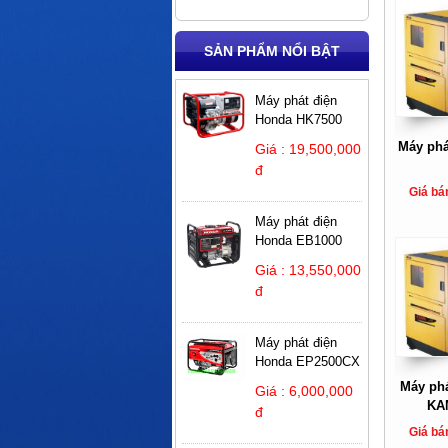
SẢN PHẨM NỔI BẬT
Máy phát điện
Honda HK7500
Máy phá
Giá : 19,500,000
đ
Giá bá
Máy phát điện
Honda EB1000
Giá : 13,550,000
đ
Máy phát điện
Honda EP2500CX
Máy phá
Giá : 6,000,000
KA
đ
Giá bá