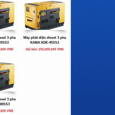
esel 3 pha
Máy phát điện diesel 3 pha
35SS3
KAMA KDE-45SS3
0,000 VNĐ
Giá bán: 255,000,000 VNĐ
esel 3 pha
00SS3
0,000 VNĐ