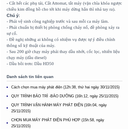
- Cắt hết các phụ tải, Cắt Attomat, tắt máy (vặn chìa khóa ngược
chiều kim đồng hồ cho tới khi máy dừng hẳn thì nhả tay ra).
Chú ý:
- Phải vệ sinh công nghiệp trước và sau mỗi ca máy làm.
- Phải chuẩn bị thiết bị phòng chống cháy nổ, đề phòng xảy ra
sự cố.
- Đề nghị những ai không có nhiệm vụ được tự ý điều chỉnh
thông số kỹ thuật của máy.
- Sau 200 giờ chạy máy phải thay dầu nhớt, cốc lọc, nhiên liệu
chạy máy (dầu diesel)
- Dầu bôi trơn: Dầu HD50
Danh sách tin liên quan
Cách chọn mua máy phát điện (12h:38, thứ hai ngày 30/11/2015)
QUY TRÌNH BẢO TRÌ -BẢO DƯỠNG (16h:12, ngày 25/11/2015)
QUY TRÌNH VẬN HÀNH MÁY PHÁT ĐIỆN (16h:04, ngày
25/11/2015)
CHỌN MUA MÁY PHÁT ĐIỆN PHÙ HỢP (15h:58, ngày
25/11/2015)