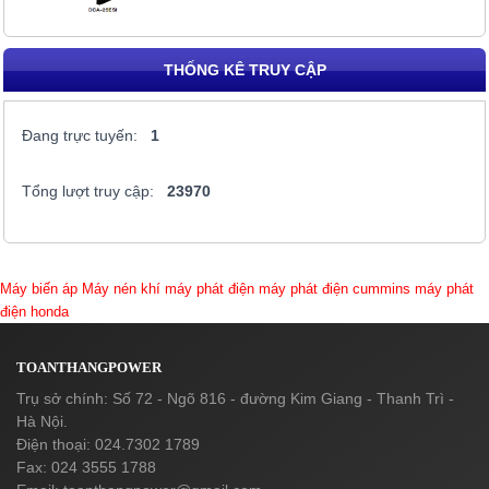
THỐNG KÊ TRUY CẬP
Đang trực tuyến:
1
Tổng lượt truy cập:
23970
Máy biến áp
Máy nén khí
máy phát điện
máy phát điện cummins
máy phát
điện honda
TOANTHANGPOWER
Trụ sở chính: Số 72 - Ngõ 816 - đường Kim Giang - Thanh Trì -
Hà Nội.
Điện thoại: 024.7302 1789
Fax: 024 3555 1788