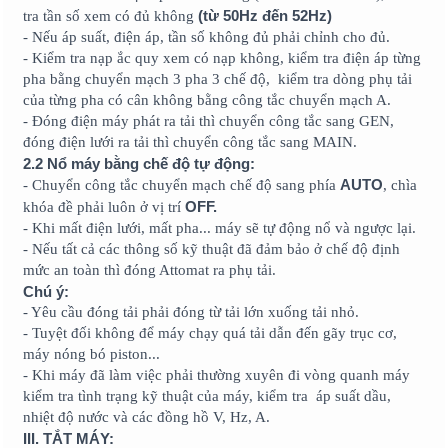
(từ 50Hz đến 52Hz)
tra tần số xem có đủ không
- Nếu áp suất, điện áp, tần số không đủ phải chỉnh cho đủ.
- Kiểm tra nạp ắc quy xem có nạp không, kiểm tra điện áp từng
pha bằng chuyển mạch 3 pha 3 chế độ, kiểm tra dòng phụ tải
của từng pha có cân không bằng công tắc chuyển mạch A.
- Đóng điện máy phát ra tải thì chuyển công tắc sang GEN,
đóng điện lưới ra tải thì chuyển công tắc sang MAIN.
2.2 Nổ máy bằng chế độ tự động:
AUTO
- Chuyển công tắc chuyển mạch chế độ sang phía
, chìa
OFF.
khóa đề phải luôn ở vị trí
- Khi mất điện lưới, mất pha... máy sẽ tự động nổ và ngược lại.
- Nếu tất cả các thông số kỹ thuật đã đảm bảo ở chế độ định
mức an toàn thì đóng Attomat ra phụ tải.
Chú ý:
- Yêu cầu đóng tải phải đóng từ tải lớn xuống tải nhỏ.
- Tuyệt đối không để máy chạy quá tải dẫn đến gãy trục cơ,
máy nóng bó piston...
- Khi máy đã làm việc phải thường xuyên đi vòng quanh máy
kiểm tra tình trạng kỹ thuật của máy, kiểm tra áp suất dầu,
nhiệt độ nước và các đồng hồ V, Hz, A.
III. TẮT MÁY: