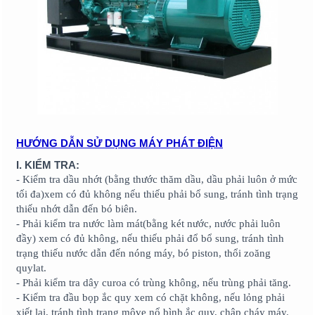
HƯỚNG DẪN SỬ DỤNG MÁY PHÁT ĐIỆN
I. KIỂM TRA:
- Kiểm tra dầu nhớt (bằng thước thăm dầu, dầu phải luôn ở mức
tối đa)xem có đủ không nếu thiếu phải bổ sung, tránh tình trạng
thiếu nhớt dẫn đến bó biên.
- Phải kiểm tra nước làm mát(bằng két nước, nước phải luôn
đầy) xem có đủ không, nếu thiếu phải đổ bổ sung, tránh tình
trạng thiếu nước dẫn đến nóng máy, bó piston, thổi zoăng
quylat.
- Phải kiểm tra dây curoa có trùng không, nếu trùng phải tăng.
- Kiểm tra đầu bọp ắc quy xem có chặt không, nếu lỏng phải
xiết lại, tránh tình trạng môve nổ bình ắc quy, chập cháy máy.