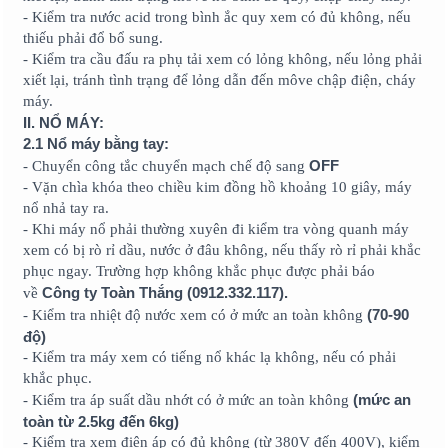
- Kiểm tra nước acid trong bình ắc quy xem có đủ không, nếu
thiếu phải đổ bổ sung.
- Kiểm tra cầu đấu ra phụ tải xem có lỏng không, nếu lỏng phải
xiết lại, tránh tình trạng để lỏng dẫn đến môve chập điện, cháy
máy.
II. NỔ MÁY:
2.1 Nổ máy bằng tay:
OFF
- Chuyển công tắc chuyển mạch chế độ sang
- Vặn chìa khóa theo chiều kim đồng hồ khoảng 10 giây, máy
nổ nhả tay ra.
- Khi máy nổ phải thường xuyên đi kiểm tra vòng quanh máy
xem có bị rò rỉ dầu, nước ở đâu không, nếu thấy rò rỉ phải khắc
phục ngay. Trường hợp không khắc phục được phải báo
Công ty Toàn Thắng (0912.332.117).
về
(70-90
- Kiểm tra nhiệt độ nước xem có ở mức an toàn không
độ)
- Kiểm tra máy xem có tiếng nổ khác lạ không, nếu có phải
khắc phục.
(mức an
- Kiểm tra áp suất dầu nhớt có ở mức an toàn không
toàn từ 2.5kg đến 6kg)
- Kiểm tra xem điện áp có đủ không (từ 380V đến 400V), kiểm