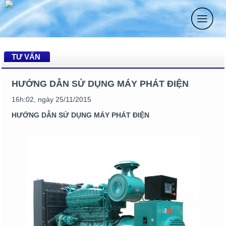
TƯ VẤN
HƯỚNG DẪN SỬ DỤNG MÁY PHÁT ĐIỆN
16h:02, ngày 25/11/2015
HƯỚNG DẪN SỬ DỤNG MÁY PHÁT ĐIỆN