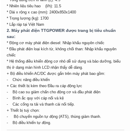
* Nhiên liệu tiêu hao (l/h): 11.5
* Dài x rộng x cao (mm): 2400x850x1400
* Trọng lượng (kg): 1700
* Lắp ráp tại Việt Nam
2. Máy phát điện TTGPOWER được trang bị tiêu chuẩn
sau:
* Động cơ máy phát điện diesel: Nhập khẩu nguyên chiếc
* Đầu phát điện loại kích từ, không chổi than: Nhập khẩu nguyên
chiếc
* Hệ thống điều khiển động cơ nhỏ dễ sử dụng và bảo dưỡng, biểu
thị ở dạng màn hình LCD nhận thấy dễ dàng.
+ Bộ điều khiển AC/DC được gắn trên máy phát bao gồm:
- Chức năng điều khiển
+ Các thiết bị kèm theo Đầu ra cáp động lực
- Bộ cao su giảm chấn cho động cơ và đầu phát điện
- Bình ắc quy với cáp nối và kệ
- Các cổng ra tải và thanh cài nối tiếp.
+ Thiết bị tuỳ chọn:
- Bộ chuyển nguồn tự động (ATS), thùng giảm thanh.
- Bộ điều khiển tự động.