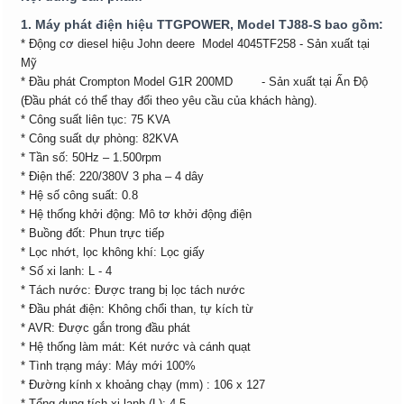
1. Máy phát điện hiệu TTGPOWER, Model TJ88-S bao gồm:
* Động cơ diesel hiệu John deere Model 4045TF258 - Sản xuất tại
Mỹ
* Đầu phát Crompton Model G1R 200MD - Sản xuất tại Ấn Độ
(Đầu phát có thể thay đổi theo yêu cầu của khách hàng).
* Công suất liên tục: 75 KVA
* Công suất dự phòng: 82KVA
* Tần số: 50Hz – 1.500rpm
* Điện thế: 220/380V 3 pha – 4 dây
* Hệ số công suất: 0.8
* Hệ thống khởi động: Mô tơ khởi động điện
* Buồng đốt: Phun trực tiếp
* Lọc nhớt, lọc không khí: Lọc giấy
* Số xi lanh: L - 4
* Tách nước: Được trang bị lọc tách nước
* Đầu phát điện: Không chổi than, tự kích từ
* AVR: Được gắn trong đầu phát
* Hệ thống làm mát: Két nước và cánh quạt
* Tình trạng máy: Máy mới 100%
* Đường kính x khoảng chạy (mm) : 106 x 127
* Tổng dung tích xi lanh (L): 4.5