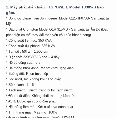
1. Máy phát điện hiệu TTGPOWER, Model TJ385-S bao
gồm:
* Động cơ diesel hiệu John deere Model 6125HF070B- Sản xuất tại
Mỹ
* Đầu phát Crompton Model G1R 315MB - Sản xuất tại Ấn Độ (Đầu
phát điện có thể thay đổi theo yêu cầu của khách hàng).
* Công suất liên tục: 350 KVA
* Công suất dự phòng: 385 KVA
* Tần số : 50Hz – 1.500rpm
* Điện thế: 220/380V 3 pha – 4 dây
* Hệ số công suất: 0.8
* Hệ thống khởi động: Mô tơ khởi động điện
* Buồng đốt: Phun trực tiếp
* Lọc nhớt, lọc không khí : Lọc giấy
* Số xi lanh : L - 6
* Tách nước : Được trang bị lọc tách nước
* Đầu phát điện: Không chổi than, tự kích từ
* AVR: Được gắn trong đầu phát
* Hệ thống làm mát: Két nước và cánh quạt
* Tình trạng máy: Máy mới 100%
* Đường kính x khoảng chạy (mm): 127x165