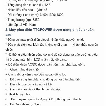
* Tổng dung tích xi lanh (L): 12.5
* Nhiên liệu tiêu hao (l/h): 45
* Dài x rộng x cao (mm): 3400x1300x1800
* Trọng lượng (kg): 3350
* Lắp ráp tại Việt Nam
2. Máy phát điện TTGPOWER được trang bị tiêu chuẩn
sau:
* Động cơ máy phát điện diesel: Nhập khẩu nguyên chiếc
* Đầu phát điện loại kích từ, không chổi than : Nhập khẩu nguyên
chiếc
* Hệ thống điều khiển động cơ nhỏ dễ sử dụng và bảo dưỡng, biểu
thị ở dạng màn hình LCD nhận thấy dễ dàng.
+ Bộ điều khiển AC/DC được gắn trên máy phát bao gồm:
- Chức năng điều khiển
+ Các thiết bị kèm theo Đầu ra cáp động lực
- Bộ cao su giảm chấn cho động cơ và đầu phát điện
- Bình ắc quy với cáp nối và kệ
- Các cổng ra tải và thanh cài nối tiếp.
+ Thiết bị tuỳ chọn:
- Bộ chuyển nguồn tự động (ATS), thùng giảm thanh.
- Bộ điều khiển tự động.