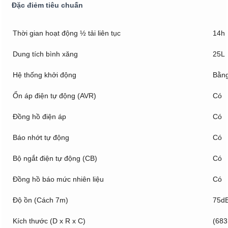
Đặc điẻm tiêu chuấn
Thời gian hoạt động ½ tải liên tục
14h
Dung tích bình xăng
25L
Hệ thống khởi động
Bằng
Ổn áp điện tự động (AVR)
Có
Đồng hồ điện áp
Có
Báo nhớt tự động
Có
Bộ ngắt điện tự động (CB)
Có
Đồng hồ báo mức nhiên liệu
Có
Độ ồn (Cách 7m)
75d
Kích thước (D x R x C)
(683