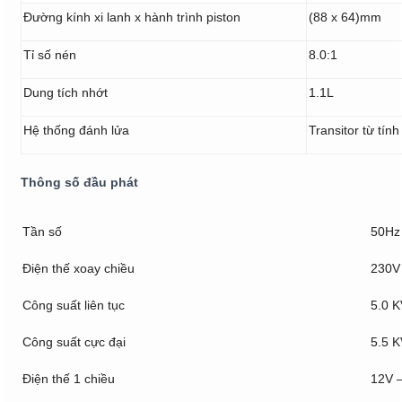
Đường kính xi lanh x hành trình piston
(88 x 64)mm
Tỉ số nén
8.0:1
Dung tích nhớt
1.1L
Hệ thống đánh lửa
Transitor từ tính
Thông số đầu phát
Tần số
50Hz
Điện thế xoay chiều
230V 
Công suất liên tục
5.0 
Công suất cực đại
5.5 
Điện thế 1 chiều
12V –