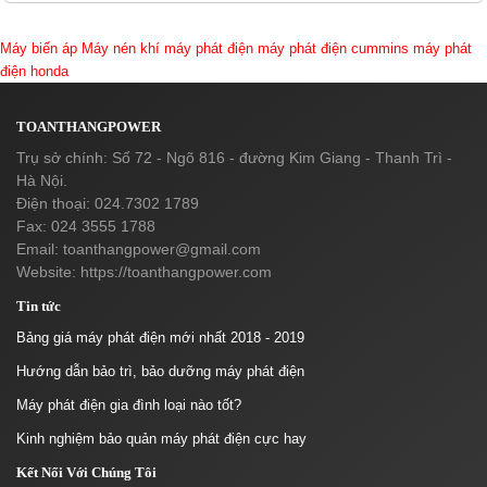
Máy biến áp
Máy nén khí
máy phát điện
máy phát điện cummins
máy phát
điện honda
TOANTHANGPOWER
Trụ sở chính: Số 72 - Ngõ 816 - đường Kim Giang - Thanh Trì -
Hà Nội.
Điện thoại: 024.7302 1789
Fax: 024 3555 1788
Email:
toanthangpower@gmail.com
Website: https://toanthangpower.com
Tin tức
Bảng giá máy phát điện mới nhất 2018 - 2019
Hướng dẫn bảo trì, bảo dưỡng máy phát điện
Máy phát điện gia đình loại nào tốt?
Kinh nghiệm bảo quản máy phát điện cực hay
Kết Nối Với Chúng Tôi