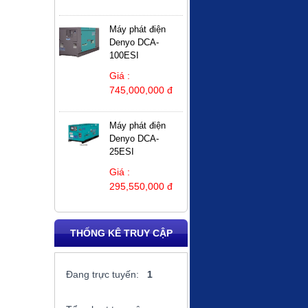
Máy phát điện
Denyo DCA-
100ESI
Giá :
745,000,000 đ
Máy phát điện
Denyo DCA-
25ESI
Giá :
295,550,000 đ
THỐNG KÊ TRUY CẬP
Đang trực tuyến:
1