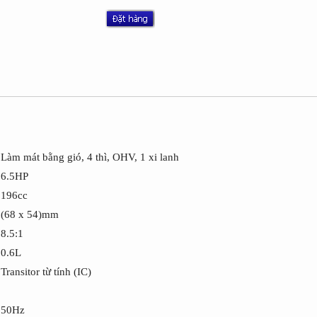
Làm mát bằng gió, 4 thì, OHV, 1 xi lanh
6.5HP
196cc
n
(68 x 54)mm
8.5:1
0.6L
Transitor từ tính (IC)
50Hz