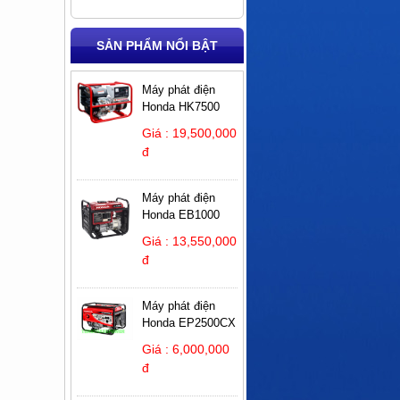
SẢN PHẨM NỔI BẬT
Máy phát điện
Honda HK7500
Giá : 19,500,000
đ
Máy phát điện
Honda EB1000
Giá : 13,550,000
đ
Máy phát điện
Honda EP2500CX
Giá : 6,000,000
đ