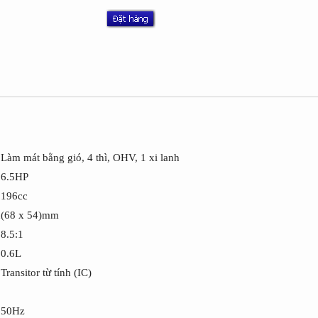
Làm mát bằng gió, 4 thì, OHV, 1 xi lanh
6.5HP
196cc
n
(68 x 54)mm
8.5:1
0.6L
Transitor từ tính (IC)
50Hz