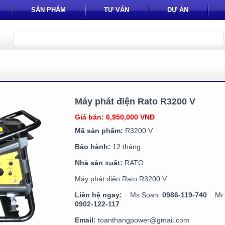
SẢN PHẨM
TƯ VẤN
DỰ ÁN
Máy phát điện Rato R3200 V
Giá bán: 6,950,000 VNĐ
Mã sản phẩm:
R3200 V
Bảo hành:
12 tháng
Nhà sản xuất:
RATO
Máy phát điện Rato R3200 V
Liên hệ ngay:
Ms Soan:
0986-119-740
Mr T
0902-122-117
Email:
toanthangpower@gmail.com