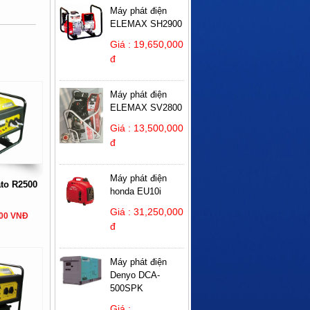
Máy phát điện
ELEMAX SH2900
Giá : 19,650,000
đ
Máy phát điện
ELEMAX SV2800
Giá : 13,500,000
đ
Máy phát điện
ato R2500
honda EU10i
Giá : 31,250,000
000 VNĐ
đ
Máy phát điện
Denyo DCA-
500SPK
Giá :