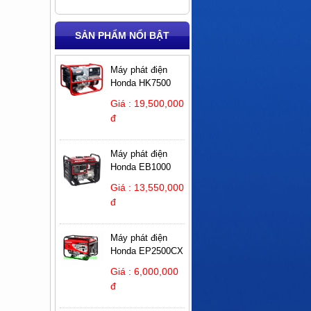
SẢN PHẨM NỔI BẬT
Máy phát điện
Honda HK7500
Giá : 19,500,000
đ
Máy phát điện
Honda EB1000
Giá : 13,550,000
đ
Máy phát điện
Honda EP2500CX
Giá : 6,000,000
đ