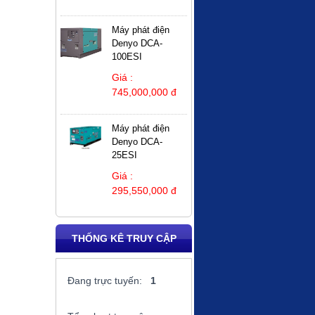
Máy phát điện
Denyo DCA-
100ESI
Giá :
745,000,000 đ
Máy phát điện
Denyo DCA-
25ESI
Giá :
295,550,000 đ
THỐNG KÊ TRUY CẬP
Đang trực tuyến:
1