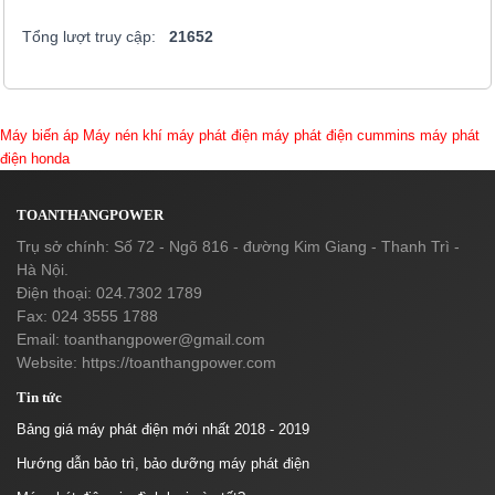
Tổng lượt truy cập:
21652
Máy biến áp
Máy nén khí
máy phát điện
máy phát điện cummins
máy phát
điện honda
TOANTHANGPOWER
Trụ sở chính: Số 72 - Ngõ 816 - đường Kim Giang - Thanh Trì -
Hà Nội.
Điện thoại: 024.7302 1789
Fax: 024 3555 1788
Email:
toanthangpower@gmail.com
Website: https://toanthangpower.com
Tin tức
Bảng giá máy phát điện mới nhất 2018 - 2019
Hướng dẫn bảo trì, bảo dưỡng máy phát điện