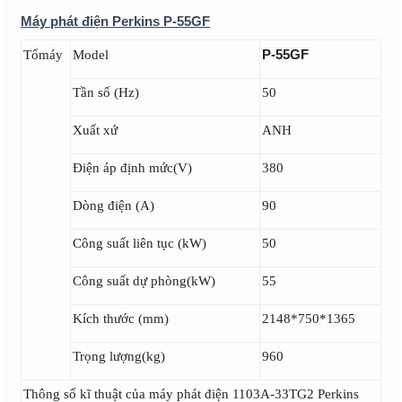
Máy phát điện Perkins P-55GF
P-55GF
Tổmáy
Model
Tần số (Hz)
50
Xuất xứ
ANH
Điện áp định mức(V)
380
Dòng điện (A)
90
Công suất liên tục (kW)
50
Công suất dự phòng(kW)
55
Kích thước (mm)
2148*750*1365
Trọng lượng(kg)
960
Thông số kĩ thuật của máy phát điện 1103A-33TG2 Perkins