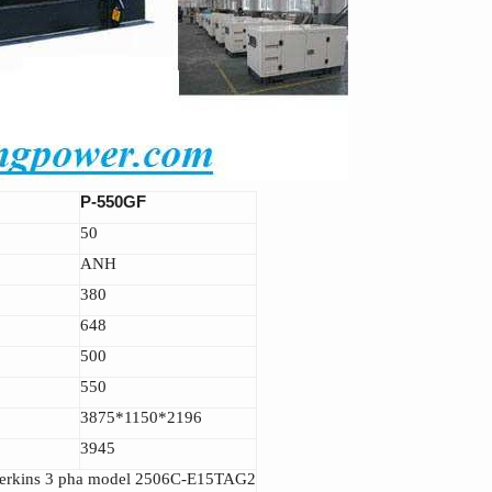
P-550GF
50
ANH
380
648
500
550
3875*1150*2196
3945
 Perkins 3 pha model 2506C-E15TAG2