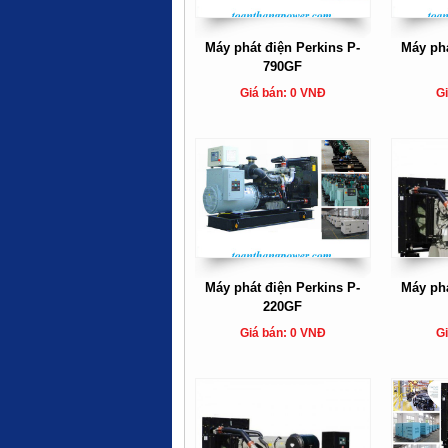
Máy phát điện Perkins P-
Máy phá
790GF
Giá bán: 0 VNĐ
Gi
Máy phát điện Perkins P-
Máy phá
220GF
Giá bán: 0 VNĐ
Gi