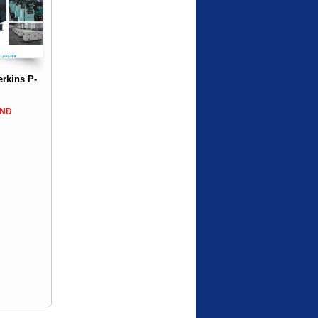
rkins P-
VNĐ