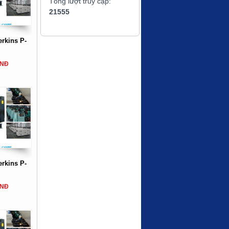
Tổng lượt truy cập:
21555
rkins P-
VNĐ
rkins P-
VNĐ