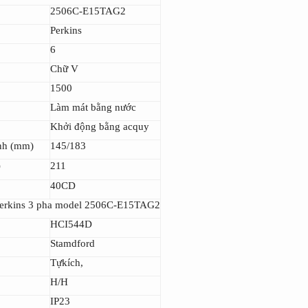
2506C-E15TAG2
Perkins
6
Chữ V
1500
Làm mát bằng nước
Khởi động bằng acquy
ình (mm)
145/183
h）
211
40CD
 Perkins 3 pha model 2506C-E15TAG2
HCI544D
Stamdford
Tựkích,
H/H
IP23