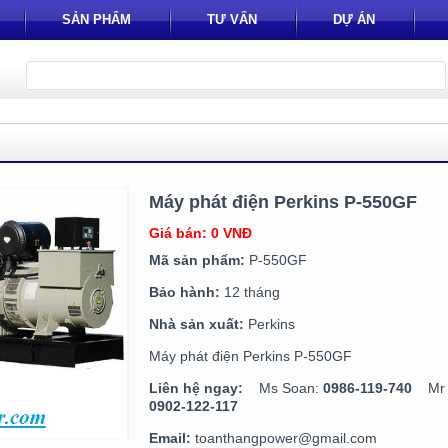
SẢN PHẨM
TƯ VẤN
DỰ ÁN
Máy phát điện Perkins P-550GF
Giá bán: 0 VNĐ
Mã sản phẩm:
P-550GF
Bảo hành:
12 tháng
Nhà sản xuất:
Perkins
Máy phát điện Perkins P-550GF
Liên hệ ngay:
Ms Soan:
0986-119-740
Mr T
0902-122-117
Email:
toanthangpower@gmail.com