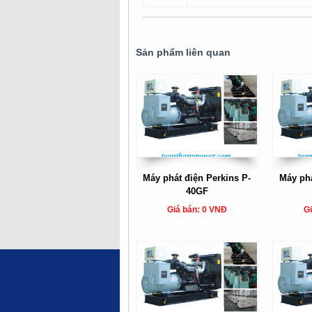
Sản phẩm liên quan
Máy phát điện Perkins P-
Máy phá
40GF
Giá bán: 0 VNĐ
Gi