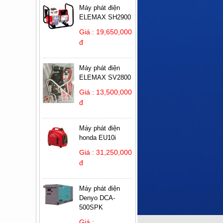
Máy phát điện
ELEMAX SH2900
Giá : 19,650,000
đ
Máy phát điện
ELEMAX SV2800
Giá : 13,500,000
đ
Máy phát điện
honda EU10i
Giá : 31,250,000
đ
Máy phát điện
Denyo DCA-
500SPK
Giá :