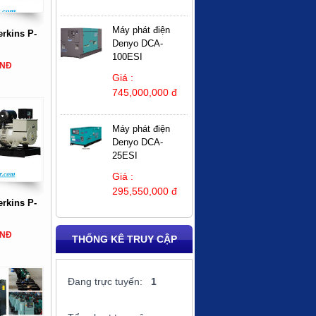
Máy phát điện
rkins P-
Denyo DCA-
100ESI
VNĐ
Giá :
745,000,000 đ
Máy phát điện
Denyo DCA-
25ESI
Giá :
295,550,000 đ
rkins P-
VNĐ
THỐNG KÊ TRUY CẬP
Đang trực tuyến:
1