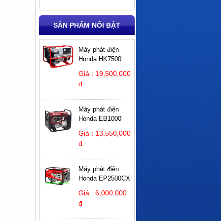
SẢN PHẨM NỔI BẬT
Máy phát điện
Honda HK7500
Giá : 19,500,000
đ
Máy phát điện
Honda EB1000
Giá : 13,550,000
đ
Máy phát điện
Honda EP2500CX
Giá : 6,000,000
đ