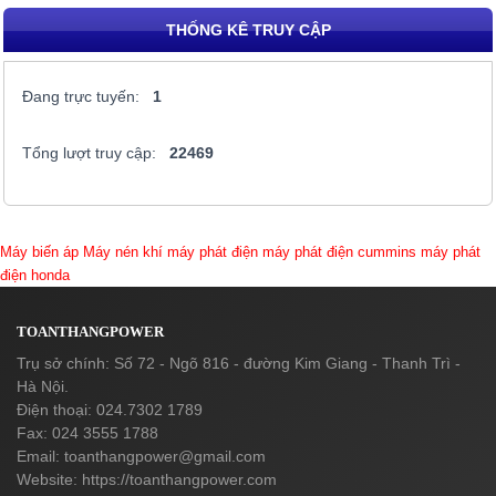
THỐNG KÊ TRUY CẬP
Đang trực tuyến:
1
Tổng lượt truy cập:
22469
Máy biến áp
Máy nén khí
máy phát điện
máy phát điện cummins
máy phát
điện honda
TOANTHANGPOWER
Trụ sở chính: Số 72 - Ngõ 816 - đường Kim Giang - Thanh Trì -
Hà Nội.
Điện thoại: 024.7302 1789
Fax: 024 3555 1788
Email:
toanthangpower@gmail.com
Website: https://toanthangpower.com