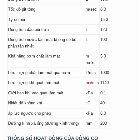
Tốc độ pit tông
m/sec
8.0
Tỷ số nén
15.3
Dung tích dầu bôi trơn
L
120
Dung tích nước làm mát không có bộ
L
100
phận tản nhiệt
Khả năng bơm chất làm mát
m
5.0
nước
Lưu lượng chất làm mát qua bơm
L/min
1000
Lưu lượng khí quạt làm mát
m
/min
1140
3
Giới hạn khí vào quạt làm mát
kPa
0.1
Nhiệt độ không khí
C
40
0
áp lực ngược cho phép
kPa
6.0
Đường kính xả ống (đường kính trong)
mm
200
THÔNG SỐ HOẠT ĐỘNG CỦA ĐỘNG CƠ