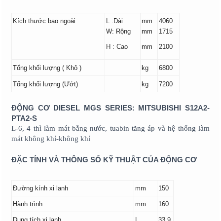
Kích thước bao ngoài
L :Dài
mm
4060
W: Rộng
mm
1715
H : Cao
mm
2100
Tổng khối lượng ( Khô )
kg
6800
Tổng khối lượng (Ướt)
kg
7200
ĐỘNG CƠ DIESEL MGS SERIES: MITSUBISHI S12A2-
PTA2-S
L-6, 4 thì làm mát bằng nước, tuabin tăng áp và hệ thống làm
mát không khí-không khí
ĐẶC TÍNH VÀ THÔNG SỐ KỸ THUẬT CỦA ĐỘNG CƠ
Đường kính xi lanh
mm
150
Hành trình
mm
160
Dung tích xi lanh
L
33.9