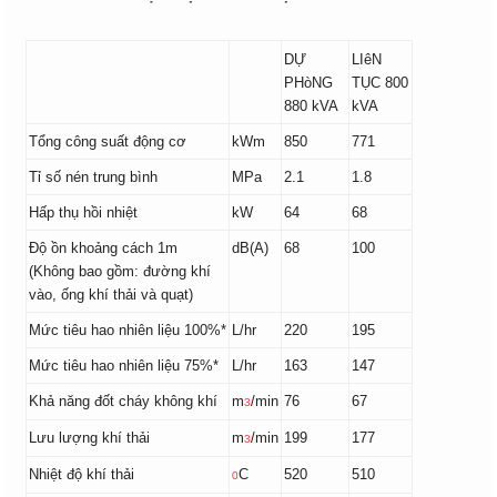
DỰ
LIêN
PHòNG
TỤC 800
880 kVA
kVA
Tổng công suất động cơ
kWm
850
771
Tỉ số nén trung bình
MPa
2.1
1.8
Hấp thụ hồi nhiệt
kW
64
68
Độ ồn khoảng cách 1m
dB(A)
68
100
(Không bao gồm: đường khí
vào, ống khí thải và quạt)
Mức tiêu hao nhiên liệu 100%*
L/hr
220
195
Mức tiêu hao nhiên liệu 75%*
L/hr
163
147
Khả năng đốt cháy không khí
m
/min
76
67
3
Lưu lượng khí thải
m
/min
199
177
3
Nhiệt độ khí thải
C
520
510
0