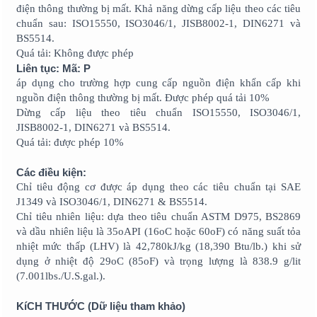
điện thông thường bị mất. Khả năng dừng cấp liệu theo các tiêu
chuẩn sau: ISO15550, ISO3046/1, JISB8002-1, DIN6271 và
BS5514.
Quá tải: Không được phép
Liên tục: Mã: P
áp dụng cho trường hợp cung cấp nguồn điện khẩn cấp khi
nguồn điện thông thường bị mất. Được phép quá tải 10%
Dừng cấp liệu theo tiêu chuẩn ISO15550, ISO3046/1,
JISB8002-1, DIN6271 và BS5514.
Quá tải: được phép 10%
Các điều kiện:
Chỉ tiêu động cơ được áp dụng theo các tiêu chuẩn tại SAE
J1349 và ISO3046/1, DIN6271 & BS5514.
Chỉ tiêu nhiên liệu: dựa theo tiêu chuẩn ASTM D975, BS2869
và dầu nhiên liệu là 35oAPI (16oC hoặc 60oF) có năng suất tỏa
nhiệt mức thấp (LHV) là 42,780kJ/kg (18,390 Btu/lb.) khi sử
dụng ở nhiệt độ 29oC (85oF) và trọng lượng là 838.9 g/lit
(7.001lbs./U.S.gal.).
KíCH THƯỚC (Dữ liệu tham khảo)