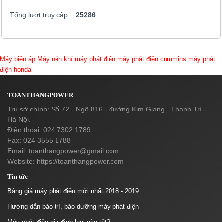
Tổng lượt truy cập:
25286
Máy biến áp
Máy nén khí
máy phát điện
máy phát điện cummins
máy phát
điện honda
TOANTHANGPOWER
Trụ sở chính: Số 72 - Ngõ 816 - đường Kim Giang - Thanh Trì -
Hà Nội.
Điện thoại: 024.7302 1789
Fax: 024 3555 1788
Email:
toanthangpower@gmail.com
Website: https://toanthangpower.com
Tin tức
Bảng giá máy phát điện mới nhất 2018 - 2019
Hướng dẫn bảo trì, bảo dưỡng máy phát điện
Máy phát điện gia đình loại nào tốt?