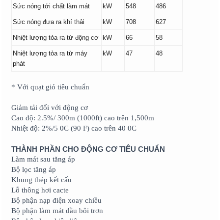
Sức nóng tới chất làm mát
kW
548
486
Sức nóng đưa ra khí thải
kW
708
627
Nhiệt lượng tỏa ra từ động cơ
kW
66
58
Nhiệt lượng tỏa ra từ máy
kW
47
48
phát
* Với quạt gió tiêu chuẩn
Giảm tải đối với động cơ
Cao độ: 2.5%/ 300m (1000ft) cao trên 1,500m
Nhiệt độ: 2%/5 0C (90 F) cao trên 40 0C
THÀNH PHẦN CHO ĐỘNG CƠ TIÊU CHUẨN
Làm mát sau tăng áp
Bộ lọc tăng áp
Khung thép kết cấu
Lỗ thông hơi cacte
Bộ phận nạp điện xoay chiều
Bộ phận làm mát dầu bôi trơn