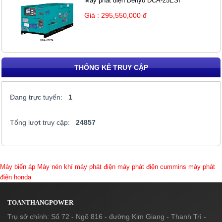
Máy phát điện Denyo DCA-25ESI
Giá : 295,550,000 đ
THỐNG KÊ TRUY CẬP
Đang trực tuyến:
1
Tổng lượt truy cập:
24857
Máy biến áp
Máy nén khí
máy phát điện
máy phát điện cummins
máy phát
điện honda
TOANTHANGPOWER
Trụ sở chính: Số 72 - Ngõ 816 - đường Kim Giang - Thanh Trì -