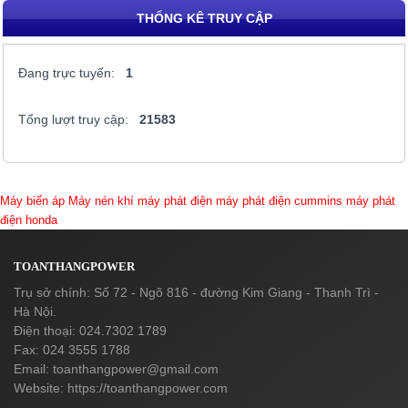
THỐNG KÊ TRUY CẬP
Đang trực tuyến:
1
Tổng lượt truy cập:
21583
Máy biến áp
Máy nén khí
máy phát điện
máy phát điện cummins
máy phát
điện honda
TOANTHANGPOWER
Trụ sở chính: Số 72 - Ngõ 816 - đường Kim Giang - Thanh Trì -
Hà Nội.
Điện thoại: 024.7302 1789
Fax: 024 3555 1788
Email:
toanthangpower@gmail.com
Website: https://toanthangpower.com