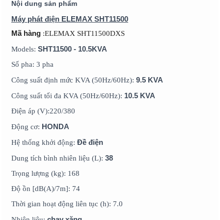
Nội dung sản phẩm
Máy phát điện ELEMAX SHT11500
Mã hàng
:ELEMAX SHT11500DXS
SHT11500 - 10.5KVA
Models:
Số pha: 3 pha
9.5 KVA
Công suất định mức KVA (50Hz/60Hz):
10.5 KVA
Công suất tối đa KVA (50Hz/60Hz):
Điện áp (V):220/380
HONDA
Động cơ:
Đề điện
Hệ thống khởi động:
38
Dung tích bình nhiên liệu (L):
Trọng lượng (kg): 168
Độ ồn [dB(A)/7m]: 74
Thời gian hoạt động liên tục (h): 7.0
chạy xăng
Nhiên liệu: