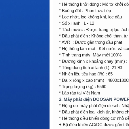
* Hệ thống khởi động : Mô tơ khởi độ
* Buồng đốt : Phun trực tiếp
* Lọc nhớt, lọc không khí, lọc dầu
* Số xi lanh : L - 12
* Tách nước : Được trang bị lọc tác
* Đầu phát điện : Không chổi than, tự
* AVR : Được gắn trong đầu phát
* Hệ thống làm mát : Két nước và cá
* Tình trạng máy: Máy mới 100%
* Đường kính x khoảng chạy (mm) :
* Tổng dung tích xi lanh (L): 21.93
* Nhiên liệu tiêu hao (l/h) : 65
* Dài x rộng x cao (mm) : 4800x180
* Trọng lượng (kg) : 5560
* Lắp ráp tại Việt Nam
2. Máy phát điện DOOSAN POWER đ
* Động cơ máy phát điện diesel : Nh
* Đầu phát điện loại kích từ, không 
* Hệ thống điều khiển động cơ nhỏ d
+ Bộ điều khiển AC/DC được gắn tr