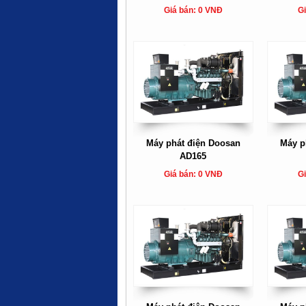
Giá bán: 0 VNĐ
Gi
Máy phát điện Doosan
Máy p
AD165
Giá bán: 0 VNĐ
Gi