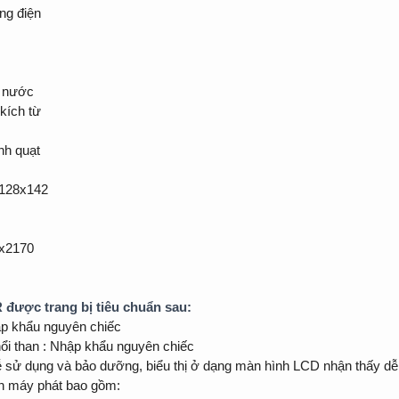
ng điện
h nước
 kích từ
nh quạt
 128x142
0x2170
ược trang bị tiêu chuẩn sau:
ập khẩu nguyên chiếc
chổi than : Nhập khẩu nguyên chiếc
ễ sử dụng và bảo dưỡng, biểu thị ở dạng màn hình LCD nhận thấy dễ
ên máy phát bao gồm: