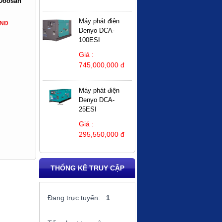
 Doosan
Máy phát điện
VNĐ
Denyo DCA-
100ESI
Giá :
745,000,000 đ
Máy phát điện
Denyo DCA-
25ESI
Giá :
295,550,000 đ
THỐNG KÊ TRUY CẬP
Đang trực tuyến:
1