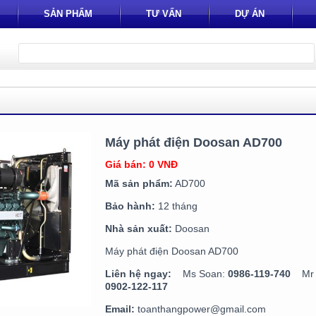
SẢN PHẨM
TƯ VẤN
DỰ ÁN
Máy phát điện Doosan AD700
Giá bán: 0 VNĐ
Mã sản phẩm:
AD700
Bảo hành:
12 tháng
Nhà sản xuất:
Doosan
Máy phát điện Doosan AD700
Liên hệ ngay:
Ms Soan:
0986-119-740
Mr T
0902-122-117
Email:
toanthangpower@gmail.com