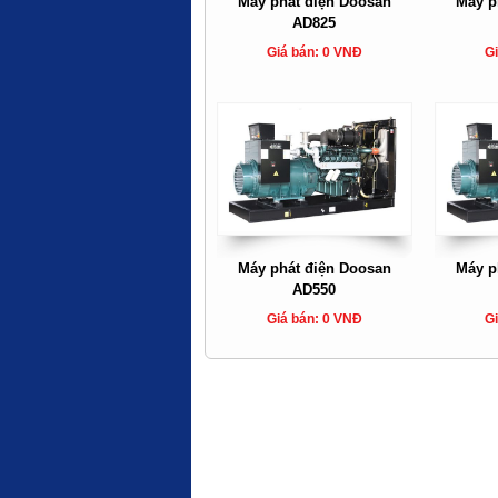
Máy phát điện Doosan
Máy p
AD825
Giá bán: 0 VNĐ
Gi
Máy phát điện Doosan
Máy p
AD550
Giá bán: 0 VNĐ
Gi