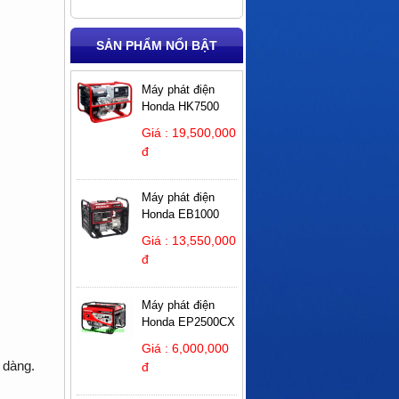
SẢN PHẨM NỔI BẬT
Máy phát điện
Honda HK7500
Giá : 19,500,000
đ
Máy phát điện
Honda EB1000
Giá : 13,550,000
đ
Máy phát điện
Honda EP2500CX
Giá : 6,000,000
 dàng.
đ