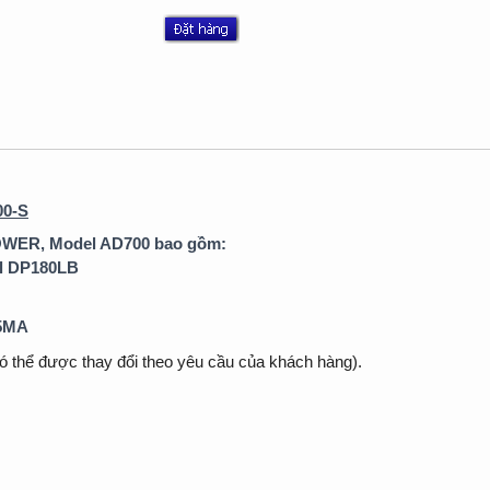
00-S
OWER, Model AD700 bao gồm:
l DP180LB
5MA
có thể được thay đổi theo yêu cầu của khách hàng).