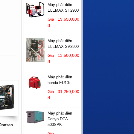
Máy phát điện
ELEMAX SH2900
Giá : 19,650,000
đ
Máy phát điện
ELEMAX SV2800
Giá : 13,500,000
đ
Máy phát điện
honda EU10i
Giá : 31,250,000
đ
Máy phát điện
Denyo DCA-
500SPK
 Doosan
Giá :