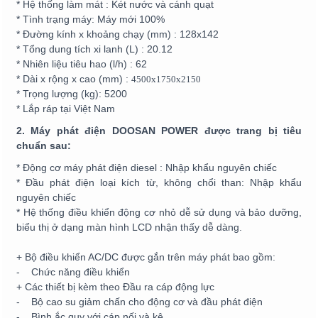
* Hệ thống làm mát : Két nước và cánh quạt
* Tình trạng máy: Máy mới 100%
* Đường kính x khoảng chạy (mm) : 128x142
* Tổng dung tích xi lanh (L) : 20.12
* Nhiên liệu tiêu hao (l/h) : 62
* Dài x rộng x cao (mm) :
4500x1750x2150
* Trọng lượng (kg): 5200
* Lắp ráp tại Việt Nam
2. Máy phát điện DOOSAN POWER được trang bị tiêu
chuẩn sau:
* Động cơ máy phát điện diesel : Nhập khẩu nguyên chiếc
* Đầu phát điện loại kích từ, không chổi than: Nhập khẩu
nguyên chiếc
* Hệ thống điều khiển động cơ nhỏ dễ sử dụng và bảo dưỡng,
biểu thị ở dạng màn hình LCD nhận thấy dễ dàng.
+ Bộ điều khiển AC/DC được gắn trên máy phát bao gồm:
- Chức năng điều khiển
+ Các thiết bị kèm theo Đầu ra cáp động lực
- Bộ cao su giảm chấn cho động cơ và đầu phát điện
- Bình ắc quy với cáp nối và kệ