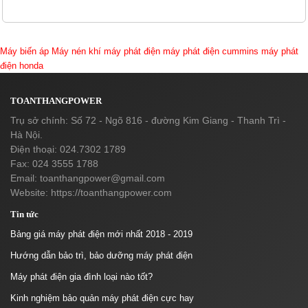
Máy biến áp
Máy nén khí
máy phát điện
máy phát điện cummins
máy phát
điện honda
TOANTHANGPOWER
Trụ sở chính: Số 72 - Ngõ 816 - đường Kim Giang - Thanh Trì -
Hà Nội.
Điện thoại: 024.7302 1789
Fax: 024 3555 1788
Email:
toanthangpower@gmail.com
Website: https://toanthangpower.com
Tin tức
Bảng giá máy phát điện mới nhất 2018 - 2019
Hướng dẫn bảo trì, bảo dưỡng máy phát điện
Máy phát điện gia đình loại nào tốt?
Kinh nghiệm bảo quản máy phát điện cực hay