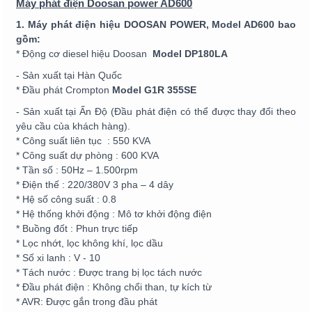
Máy phát điện Doosan power AD600
1. Máy phát điện hiệu DOOSAN POWER, Model AD600 bao
gồm:
* Động cơ diesel hiệu Doosan
Model DP180LA
- Sản xuất tại Hàn Quốc
* Đầu phát Crompton
Model G1R 355SE
- Sản xuất tại Ấn Độ (Đầu phát điện có thể được thay đổi theo
yêu cầu của khách hàng).
* Công suất liên tục : 550 KVA
* Công suất dự phòng : 600 KVA
* Tần số : 50Hz – 1.500rpm
* Điện thế : 220/380V 3 pha – 4 dây
* Hệ số công suất : 0.8
* Hệ thống khởi động : Mô tơ khởi động điện
* Buồng đốt : Phun trực tiếp
* Lọc nhớt, lọc không khí, lọc dầu
* Số xi lanh : V - 10
* Tách nước : Được trang bị lọc tách nước
* Đầu phát điện : Không chổi than, tự kích từ
* AVR: Được gắn trong đầu phát