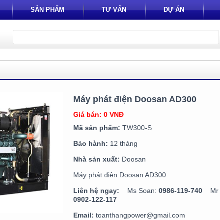
SẢN PHẨM
TƯ VẤN
DỰ ÁN
Máy phát điện Doosan AD300
Giá bán: 0 VNĐ
Mã sản phẩm:
TW300-S
Bảo hành:
12 tháng
Nhà sản xuất:
Doosan
Máy phát điện Doosan AD300
Liên hệ ngay:
Ms Soan:
0986-119-740
Mr T
0902-122-117
Email:
toanthangpower@gmail.com