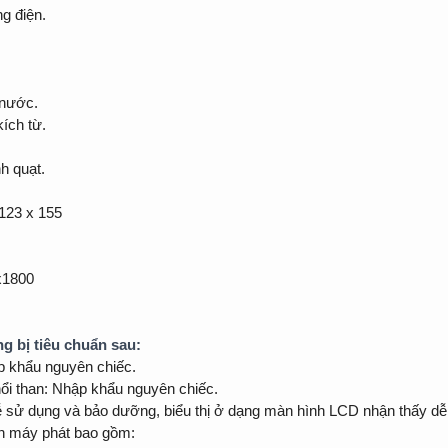
g điện.
 nước.
kích từ.
h quạt.
123 x 155
x1800
g bị tiêu chuẩn sau:
p khẩu nguyên chiếc.
chổi than: Nhập khẩu nguyên chiếc.
ễ sử dụng và bảo dưỡng, biểu thị ở dạng màn hình LCD nhận thấy dễ
ên máy phát bao gồm: