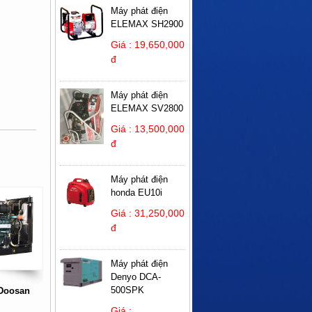
Máy phát điện
ELEMAX SH2900
Giá : 19,650,000
đ
Máy phát điện
ELEMAX SV2800
Giá : 13,500,000
đ
Máy phát điện
honda EU10i
Giá : 31,250,000
đ
Máy phát điện
Denyo DCA-
500SPK
 Doosan
Giá :