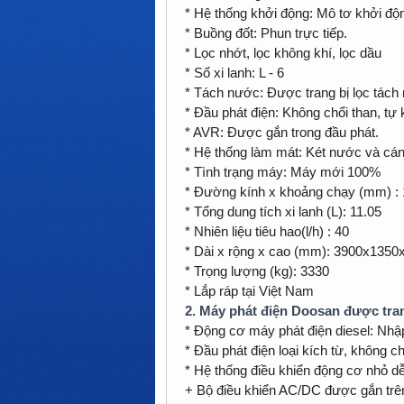
* Hệ thống khởi động: Mô tơ khởi độn
* Buồng đốt: Phun trực tiếp.
* Lọc nhớt, lọc không khí, lọc dầu
* Số xi lanh: L - 6
* Tách nước: Được trang bị lọc tách
* Đầu phát điện: Không chổi than, tự 
* AVR: Được gắn trong đầu phát.
* Hệ thống làm mát: Két nước và cán
* Tình trạng máy: Máy mới 100%
* Đường kính x khoảng chạy (mm) : 
* Tổng dung tích xi lanh (L): 11.05
* Nhiên liệu tiêu hao(l/h) : 40
* Dài x rộng x cao (mm): 3900x1350
* Trọng lượng (kg): 3330
* Lắp ráp tại Việt Nam
2. Máy phát điện Doosan được tran
* Động cơ máy phát điện diesel: Nhậ
* Đầu phát điện loại kích từ, không 
* Hệ thống điều khiển động cơ nhỏ d
+ Bộ điều khiển AC/DC được gắn tr