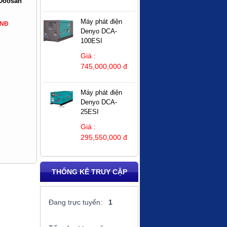
 Doosan
Máy phát điện
VNĐ
Denyo DCA-
100ESI
Giá :
745,000,000 đ
Máy phát điện
Denyo DCA-
25ESI
Giá :
295,550,000 đ
THỐNG KÊ TRUY CẬP
Đang trực tuyến:
1