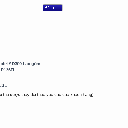
odel AD300 bao gồm:
 P126TI
5SE
có thể được thay đổi theo yêu cầu của khách hàng).