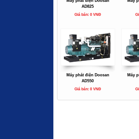
Máy phát điện Doosan
Máy p
AD825
Giá bán: 0 VNĐ
Gi
Máy phát điện Doosan
Máy p
AD550
Giá bán: 0 VNĐ
Gi