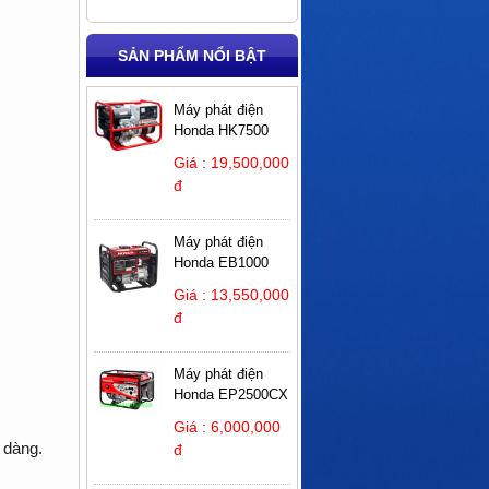
SẢN PHẨM NỔI BẬT
Máy phát điện
Honda HK7500
Giá : 19,500,000
đ
Máy phát điện
Honda EB1000
Giá : 13,550,000
đ
Máy phát điện
Honda EP2500CX
Giá : 6,000,000
 dàng.
đ