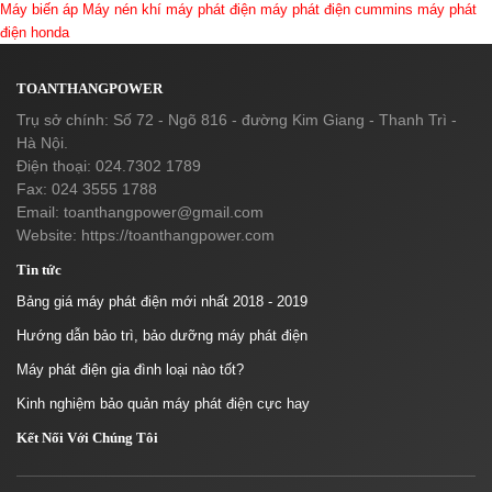
Máy biến áp
Máy nén khí
máy phát điện
máy phát điện cummins
máy phát
điện honda
TOANTHANGPOWER
Trụ sở chính: Số 72 - Ngõ 816 - đường Kim Giang - Thanh Trì -
Hà Nội.
Điện thoại: 024.7302 1789
Fax: 024 3555 1788
Email:
toanthangpower@gmail.com
Website: https://toanthangpower.com
Tin tức
Bảng giá máy phát điện mới nhất 2018 - 2019
Hướng dẫn bảo trì, bảo dưỡng máy phát điện
Máy phát điện gia đình loại nào tốt?
Kinh nghiệm bảo quản máy phát điện cực hay
Kết Nối Với Chúng Tôi