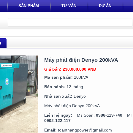
SẢN PHẨM
TƯ VẤN
DỰ ÁN
9
Máy phát điện Denyo 200kVA
Giá bán: 230,000,000 VNĐ
Mã sản phẩm:
200kVA
Bảo hành:
12 tháng
Nhà sản xuất:
Denyo
Máy phát điện Denyo 200kVA
Liên hệ ngay:
Ms Soan:
0986-119-740
Mr T
0902-122-117
Email:
toanthangpower@gmail.com