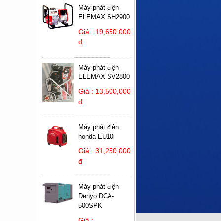
Máy phát điện
ELEMAX SH2900
Giá : 19,650,000
đ
Máy phát điện
ELEMAX SV2800
Giá : 13,500,000
đ
Máy phát điện
honda EU10i
Giá : 31,250,000
đ
Máy phát điện
Denyo DCA-
500SPK
Giá :