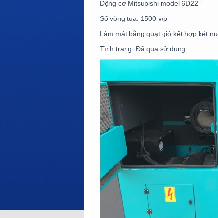
Động cơ Mitsubishi model 6D22T
Số vòng tua: 1500 v/p
Làm mát bằng quạt gió kết hợp két n
Tình trạng: Đã qua sử dụng