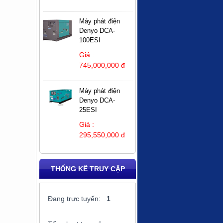
Máy phát điện
Denyo DCA-
100ESI
Giá :
745,000,000 đ
Máy phát điện
Denyo DCA-
25ESI
Giá :
295,550,000 đ
THỐNG KÊ TRUY CẬP
Đang trực tuyến:
1