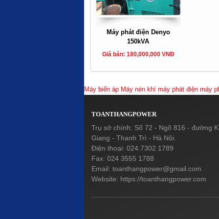
Máy phát điện Denyo
150kVA
Giá bán: 180,000,000 VNĐ
Máy biến áp
Máy nén khí
máy phát điện
máy p
TOANTHANGPOWER
Trụ sở chính: Số 72 - Ngõ 816 - đường 
Giang - Thanh Trì - Hà Nội.
Điện thoại: 024.7302 1789
Fax: 024 3555 1788
Email:
toanthangpower@gmail.com
Website: https://toanthangpower.com