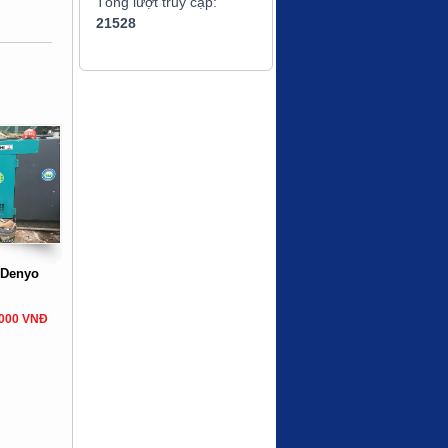
Tổng lượt truy cập:
21528
 Denyo
,000 VNĐ