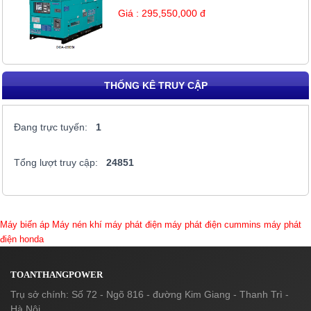
Giá : 295,550,000 đ
THỐNG KÊ TRUY CẬP
Đang trực tuyến:
1
Tổng lượt truy cập:
24851
Máy biến áp
Máy nén khí
máy phát điện
máy phát điện cummins
máy phát
điện honda
TOANTHANGPOWER
Trụ sở chính: Số 72 - Ngõ 816 - đường Kim Giang - Thanh Trì -
Hà Nội.