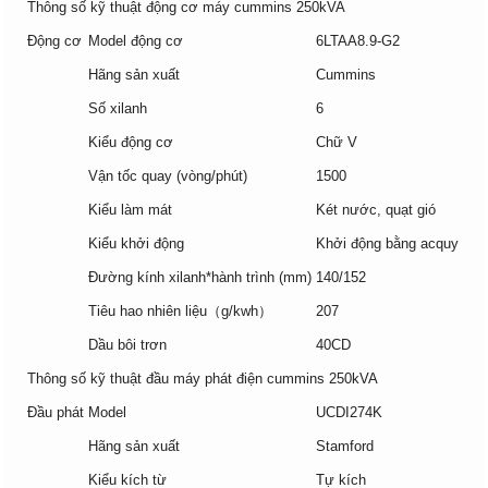
Thông số kỹ thuật động cơ máy cummins 250kVA
Động cơ
Model động cơ
6LTAA8.9-G2
Hãng sản xuất
Cummins
Số xilanh
6
Kiểu động cơ
Chữ V
Vận tốc quay (vòng/phút)
1500
Kiểu làm mát
Két nước, quạt gió
Kiểu khởi động
Khởi động bằng acquy
Đường kính xilanh*hành trình (mm)
140/152
Tiêu hao nhiên liệu（g/kwh）
207
Dầu bôi trơn
40CD
Thông số kỹ thuật đầu máy phát điện cummins 250kVA
Đầu phát
Model
UCDI274K
Hãng sản xuất
Stamford
Kiểu kích từ
Tự kích