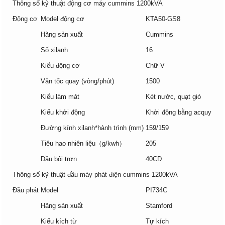
Thông số kỹ thuật động cơ máy cummins 1200kVA
Động cơ
Model động cơ
KTA50-GS8
Hãng sản xuất
Cummins
Số xilanh
16
Kiểu động cơ
Chữ V
Vận tốc quay (vòng/phút)
1500
Kiểu làm mát
Két nước, quạt gió
Kiểu khởi động
Khởi động bằng acquy
Đường kính xilanh*hành trình (mm)
159/159
Tiêu hao nhiên liệu（g/kwh）
205
Dầu bôi trơn
40CD
Thông số kỹ thuật đầu máy phát điện cummins 1200kVA
Đầu phát
Model
PI734C
Hãng sản xuất
Stamford
Kiểu kích từ
Tự kích