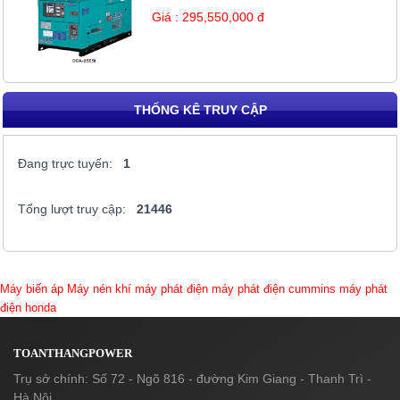
Giá : 295,550,000 đ
THỐNG KÊ TRUY CẬP
Đang trực tuyến:
1
Tổng lượt truy cập:
21446
Máy biến áp
Máy nén khí
máy phát điện
máy phát điện cummins
máy phát
điện honda
TOANTHANGPOWER
Trụ sở chính: Số 72 - Ngõ 816 - đường Kim Giang - Thanh Trì -
Hà Nội.