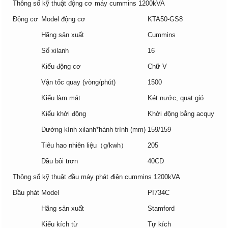
Thông số kỹ thuật động cơ máy cummins 1200kVA
Động cơ
Model động cơ
KTA50-GS8
Hãng sản xuất
Cummins
Số xilanh
16
Kiểu động cơ
Chữ V
Vận tốc quay (vòng/phút)
1500
Kiểu làm mát
Két nước, quạt gió
Kiểu khởi động
Khởi động bằng acquy
Đường kính xilanh*hành trình (mm)
159/159
Tiêu hao nhiên liệu（g/kwh）
205
Dầu bôi trơn
40CD
Thông số kỹ thuật đầu máy phát điện cummins 1200kVA
Đầu phát
Model
PI734C
Hãng sản xuất
Stamford
Kiểu kích từ
Tự kích