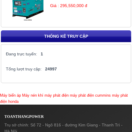
Giá : 295,550,000 đ
THỐNG KÊ TRUY CẬP
Đang trực tuyến:
1
Tổng lượt truy cập:
24997
Máy biến áp
Máy nén khí
máy phát điện
máy phát điện cummins
máy phát
điện honda
TOANTHANGPOWER
Trụ sở chính: Số 72 - Ngõ 816 - đường Kim Giang - Thanh Trì -
Hà Nội.