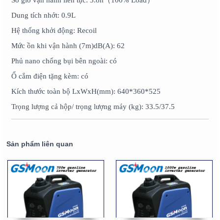
Số giờ vận hành liên tục: 3.8h（100% Load）
Dung tích nhớt: 0.9L
Hệ thống khởi động: Recoil
Mức ồn khi vận hành (7m)dB(A): 62
Phủ nano chống bụi bên ngoài: có
Ổ cắm điện tặng kèm: có
Kích thước toàn bộ LxWxH(mm): 640*360*525
Trọng lượng cả hộp/ trọng lượng máy (kg): 33.5/37.5
Sản phẩm liên quan