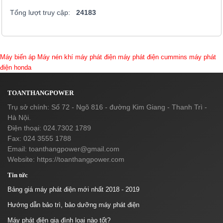
Tổng lượt truy cập:
24183
Máy biến áp
Máy nén khí
máy phát điện
máy phát điện cummins
máy phát
điện honda
TOANTHANGPOWER
Trụ sở chính: Số 72 - Ngõ 816 - đường Kim Giang - Thanh Trì -
Hà Nội.
Điện thoại: 024.7302 1789
Fax: 024 3555 1788
Email:
toanthangpower@gmail.com
Website: https://toanthangpower.com
Tin tức
Bảng giá máy phát điện mới nhất 2018 - 2019
Hướng dẫn bảo trì, bảo dưỡng máy phát điện
Máy phát điện gia đình loại nào tốt?