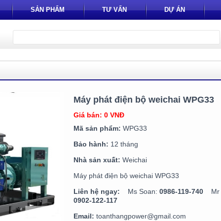
SẢN PHẨM
TƯ VẤN
DỰ ÁN
Máy phát điện bộ weichai WPG33
Giá bán: 0 VNĐ
Mã sản phẩm:
WPG33
Bảo hành:
12 tháng
Nhà sản xuất:
Weichai
Máy phát điện bộ weichai WPG33
Liên hệ ngay:
Ms Soan:
0986-119-740
Mr T
0902-122-117
Email:
toanthangpower@gmail.com