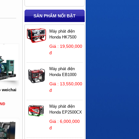
SẢN PHẨM NỔI BẬT
Máy phát điện
Honda HK7500
Giá : 19,500,000
đ
Máy phát điện
Honda EB1000
Giá : 13,550,000
ộ weichai
đ
0
VNĐ
Máy phát điện
Honda EP2500CX
Giá : 6,000,000
đ