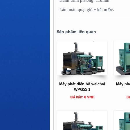
Hành trình pistong: 118mm
Làm mát: quạt gió + két nước.
Sản phẩm liên quan
Máy phát điện bộ weichai
Máy phá
WPG55-1
Giá bán: 0 VNĐ
Gi