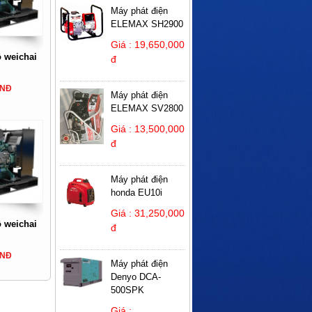
Máy phát điện
ELEMAX SH2900
Giá : 19,650,000
ộ weichai
đ
VNĐ
Máy phát điện
ELEMAX SV2800
Giá : 13,500,000
đ
Máy phát điện
honda EU10i
Giá : 31,250,000
ộ weichai
đ
5
VNĐ
Máy phát điện
Denyo DCA-
500SPK
Giá :