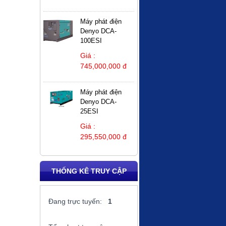
Máy phát điện
Denyo DCA-
100ESI
Giá :
745,000,000 đ
Máy phát điện
Denyo DCA-
25ESI
Giá :
295,550,000 đ
THỐNG KÊ TRUY CẬP
Đang trực tuyến:
1