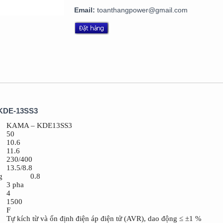
Email:
toanthangpower@gmail.com
 KDE-13SS3
KAMA – KDE13SS3
50
10.6
11.6
230/400
13.5/8.8
g
0.8
3 pha
4
1500
F
Tự kích từ và ổn định điện áp điện tử (AVR), dao động ≤ ±1 %