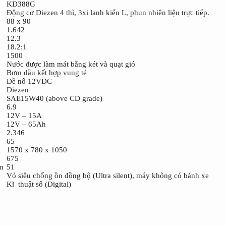
KD388G
Động cơ Diezen 4 thì, 3xi lanh kiểu L, phun nhiên liệu trực tiếp.
88 x 90
1.642
12.3
18.2:1
1500
Nước được làm mát bằng két và quạt gió
Bơm dầu kết hợp vung té
Đề nổ 12VDC
Diezen
SAE15W40 (above CD grade)
6.9
A
12V – 15A
h
12V – 65Ah
2.346
65
1570 x 780 x 1050
675
m
51
Vỏ siêu chống ồn đồng bộ (Ultra silent), máy không có bánh xe
Kĩ thuật số (Digital)