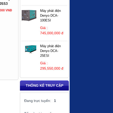
0SS3
,000 VNĐ
Máy phát điện
Denyo DCA-
100ESI
Giá :
745,000,000 đ
Máy phát điện
Denyo DCA-
25ESI
Giá :
295,550,000 đ
THỐNG KÊ TRUY CẬP
Đang trực tuyến:
1