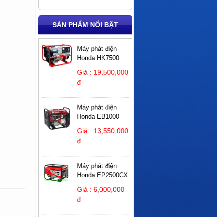
SẢN PHẨM NỔI BẬT
Máy phát điện
Honda HK7500
Giá : 19,500,000
đ
Máy phát điện
Honda EB1000
Giá : 13,550,000
đ
Máy phát điện
Honda EP2500CX
Giá : 6,000,000
đ