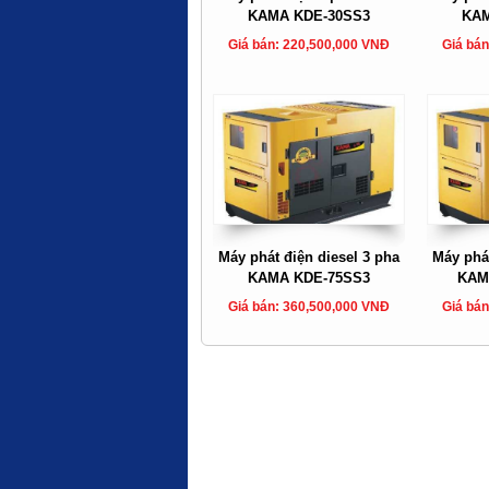
KAMA KDE-30SS3
KAM
Giá bán: 220,500,000 VNĐ
Giá bán
Máy phát điện diesel 3 pha
Máy phát
KAMA KDE-75SS3
KAM
Giá bán: 360,500,000 VNĐ
Giá bán