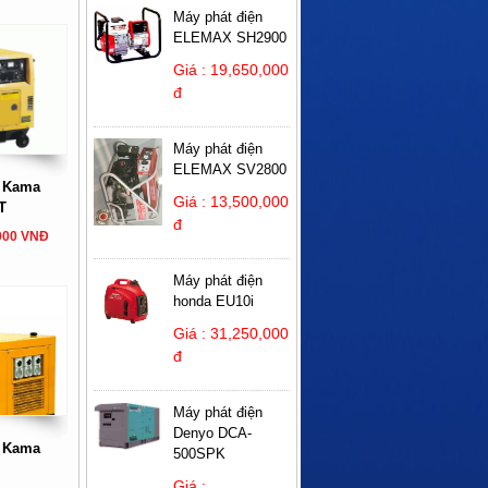
Máy phát điện
ELEMAX SH2900
Giá : 19,650,000
đ
Máy phát điện
ELEMAX SV2800
n Kama
Giá : 13,500,000
T
đ
,000 VNĐ
Máy phát điện
honda EU10i
Giá : 31,250,000
đ
Máy phát điện
Denyo DCA-
n Kama
500SPK
Giá :