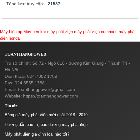
Tổng lượt truy cập:
21537
Máy biến áp
Máy nén khí
máy phát điện
máy phát điện cummins
máy phát
điện honda
TOANTHANGPOWER
Trụ sở chính: Số 72 - Ngõ 816 - đường Kim Giang - Thanh Trì -
Hà Nội.
Điện thoại: 024.7302 1789
Fax: 024 3555 1788
Email:
toanthangpower@gmail.com
Website: https://toanthangpower.com
Tin tức
Bảng giá máy phát điện mới nhất 2018 - 2019
Hướng dẫn bảo trì, bảo dưỡng máy phát điện
Máy phát điện gia đình loại nào tốt?