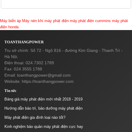
Máy biến áp
Máy nén khí
máy phát điện
máy phát điện cummins
máy phát
điện honda
TOANTHANGPOWER
Trụ sở chính: Số 72 - Ngõ 816 - đường Kim Giang - Thanh Trì -
Hà Nội.
Điện thoại: 024.7302 1789
Fax: 024 3555 1788
Email:
toanthangpower@gmail.com
Website: https://toanthangpower.com
Tin tức
Bảng giá máy phát điện mới nhất 2018 - 2019
Hướng dẫn bảo trì, bảo dưỡng máy phát điện
Máy phát điện gia đình loại nào tốt?
Kinh nghiệm bảo quản máy phát điện cực hay