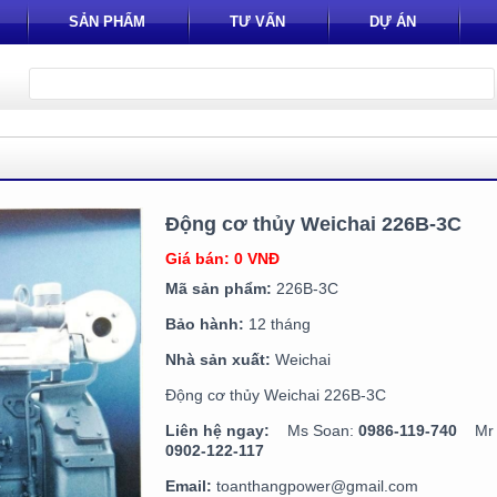
SẢN PHẨM
TƯ VẤN
DỰ ÁN
Động cơ thủy Weichai 226B-3C
Giá bán: 0 VNĐ
Mã sản phẩm:
226B-3C
Bảo hành:
12 tháng
Nhà sản xuất:
Weichai
Động cơ thủy Weichai 226B-3C
Liên hệ ngay:
Ms Soan:
0986-119-740
Mr T
0902-122-117
Email:
toanthangpower@gmail.com