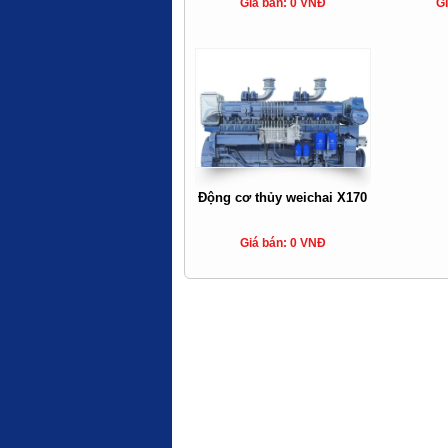
Giá bán: 0 VNĐ
Gi
Động cơ thủy weichai X170
Giá bán: 0 VNĐ