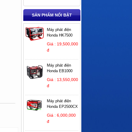
SẢN PHẨM NỔI BẬT
Máy phát điện
Honda HK7500
Giá : 19,500,000
đ
Máy phát điện
Honda EB1000
Giá : 13,550,000
đ
Máy phát điện
Honda EP2500CX
Giá : 6,000,000
đ