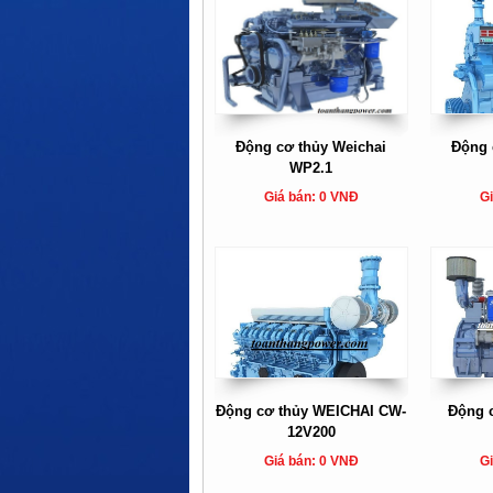
Động cơ thủy Weichai
Động 
WP2.1
Giá bán: 0 VNĐ
Gi
Động cơ thủy WEICHAI CW-
Động 
12V200
Giá bán: 0 VNĐ
Gi