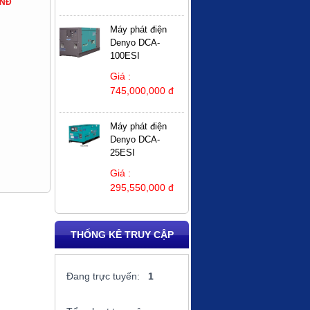
VNĐ
Máy phát điện
Denyo DCA-
100ESI
Giá :
745,000,000 đ
Máy phát điện
Denyo DCA-
25ESI
Giá :
295,550,000 đ
THỐNG KÊ TRUY CẬP
Đang trực tuyến:
1