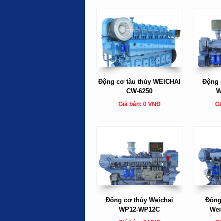
Động cơ tàu thủy WEICHAI
Động 
CW-6250
W
Giá bán: 0 VNĐ
Gi
Động cơ thủy Weichai
Động
WP12-WP12C
Wei