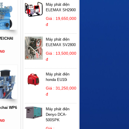
Máy phát điện
ELEMAX SH2900
Giá : 19,650,000
đ
WEICHAI
Máy phát điện
ELEMAX SV2800
VNĐ
Giá : 13,500,000
đ
Máy phát điện
honda EU10i
Giá : 31,250,000
đ
ichai WP6
Máy phát điện
Denyo DCA-
500SPK
VNĐ
Giá :