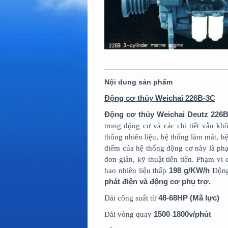
Nội dung sản phẩm
Động cơ thủy Weichai 226B-3C
Động cơ thủy Weichai Deutz 226
trong động cơ và các chi tiết vẫn k
thống nhiên liệu, hệ thống làm mát, hệ
điểm của hệ thống động cơ này là phạ
đơn giản, kỹ thuật tiên tiến. Phạm vi
198 g/KW/h
hao nhiên liệu thấp
Động
phát điện và động cơ phụ trợ.
48-68HP
(Mã lực)
Dải công suất từ
1500
1800v/phút
Dải vòng quay
-