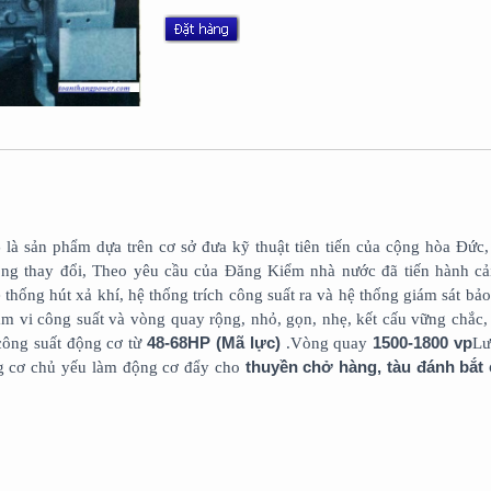
B
là sản phẩm dựa trên cơ sở đưa kỹ thuật tiên tiến của cộng hòa Đức,
hông thay đổi, Theo yêu cầu của Đăng Kiểm nhà nước đã tiến hành cải
 thống hút xả khí, hệ thống trích công suất ra và hệ thống giám sát bả
m vi công suất và vòng quay rộng, nhỏ, gọn, nhẹ, kết cấu vững chắc,
48-68HP (Mã lực)
1500-1800 vp
 công suất động cơ từ
.Vòng quay
Lư
thuyền chở hàng, tàu đánh bắt 
 cơ chủ yếu làm động cơ đẩy cho