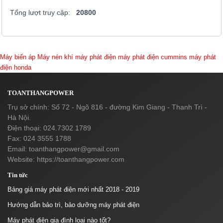
Tổng lượt truy cập:
20800
Máy biến áp
Máy nén khí
máy phát điện
máy phát điện cummins
máy phát
điện honda
TOANTHANGPOWER
Trụ sở chính: Số 72 - Ngõ 816 - đường Kim Giang - Thanh Trì -
Hà Nội.
Điện thoại: 024.7302 1789
Fax: 024 3555 1788
Email:
toanthangpower@gmail.com
Website: https://toanthangpower.com
Tin tức
Bảng giá máy phát điện mới nhất 2018 - 2019
Hướng dẫn bảo trì, bảo dưỡng máy phát điện
Máy phát điện gia đình loại nào tốt?